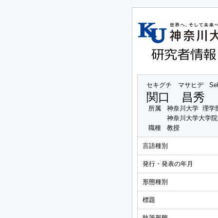
セキグチ マサヒデ
Se
関口 昌秀
所属
神奈川大学 理学
神奈川大学大学院
職種
教授
言語種別
発行・発表の年月
形態種別
標題
執筆形態