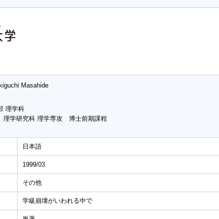
kiguchi Masahide
部 理学科
 理学研究科 理学専攻 博士前期課程
日本語
1999/03
その他
学級崩壊がいわれる中で
単著