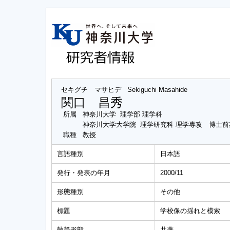
セキグチ マサヒデ
Sekiguchi Masahide
関口 昌秀
所属
神奈川大学 理学部 理学科
神奈川大学大学院 理学研究科 理学専攻 博士前
職種
教授
言語種別
日本語
発行・発表の年月
2000/11
形態種別
その他
標題
学校像の揺れと模索
執筆形態
共著