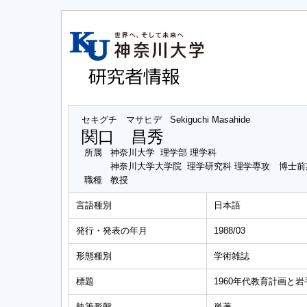
セキグチ マサヒデ
Sekiguchi Masahide
関口 昌秀
所属
神奈川大学 理学部 理学科
神奈川大学大学院 理学研究科 理学専攻 博士前
職種
教授
言語種別
日本語
発行・発表の年月
1988/03
形態種別
学術雑誌
標題
1960年代教育計画と
執筆形態
単著