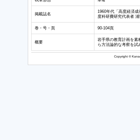
1960年代「高度経済
掲載誌名
度科研費研究代表者 
巻・号・頁
90-104頁
岩手県の教育計画を素
概要
ら方法論的な考察を試
Copyright © Kanag