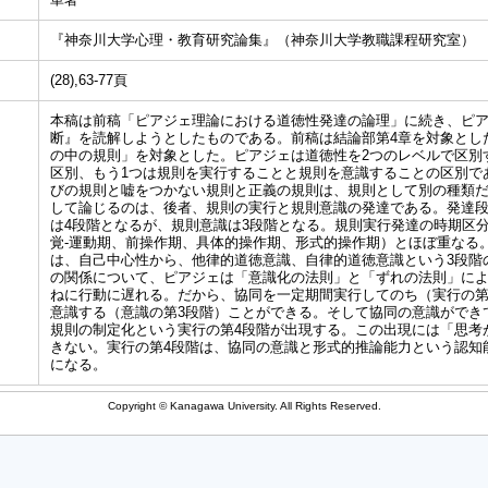
『神奈川大学心理・教育研究論集』（神奈川大学教職課程研究室）
(28),63-77頁
本稿は前稿「ピアジェ理論における道徳性発達の論理」に続き、ピ
断』を読解しようとしたものである。前稿は結論部第4章を対象とし
の中の規則」を対象とした。ピアジェは道徳性を2つのレベルで区別
区別、もう1つは規則を実行することと規則を意識することの区別で
びの規則と嘘をつかない規則と正義の規則は、規則として別の種類
して論じるのは、後者、規則の実行と規則意識の発達である。発達
は4段階となるが、規則意識は3段階となる。規則実行発達の時期区
覚-運動期、前操作期、具体的操作期、形式的操作期）とほぼ重なる
は、自己中心性から、他律的道徳意識、自律的道徳意識という3段階
の関係について、ピアジェは「意識化の法則」と「ずれの法則」に
ねに行動に遅れる。だから、協同を一定期間実行してのち（実行の第
意識する（意識の第3段階）ことができる。そして協同の意識ができ
規則の制定化という実行の第4段階が出現する。この出現には「思考
きない。実行の第4段階は、協同の意識と形式的推論能力という認知
になる。
Copyright © Kanagawa University. All Rights Reserved.