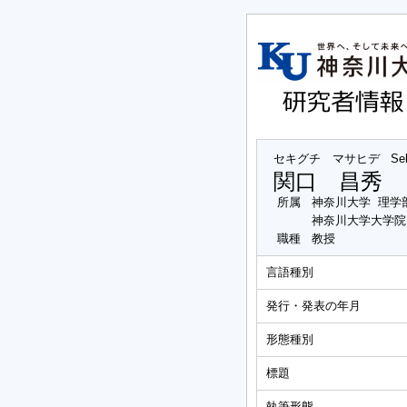
セキグチ マサヒデ
Se
関口 昌秀
所属
神奈川大学 理学
神奈川大学大学院
職種
教授
言語種別
発行・発表の年月
形態種別
標題
執筆形態