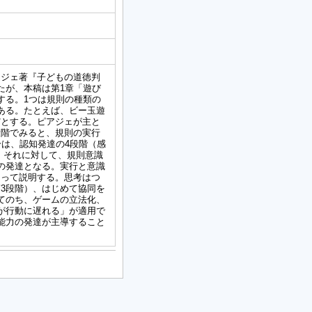
アジェ著『子どもの道徳判
たが、本稿は第1章「遊び
する。1つは規則の種類の
ある。たとえば、ビー玉遊
だとする。ピアジェが主と
段階でみると、規則の実行
分は、認知発達の4段階（感
。それに対して、規則意識
の発達となる。実行と意識
よって説明する。思考はつ
3段階）、はじめて協同を
てのち、ゲームの立法化、
が行動に遅れる」が適用で
能力の発達が主導すること