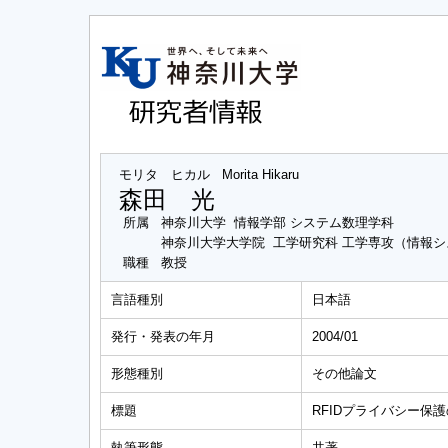
モリタ ヒカル
Morita Hikaru
森田 光
所属
神奈川大学 情報学部 システム数理学科
神奈川大学大学院 工学研究科 工学専攻（情報
職種
教授
言語種別
日本語
発行・発表の年月
2004/01
形態種別
その他論文
標題
RFIDプライバシー保
執筆形態
共著