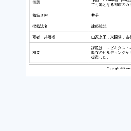
標題
て可能となる都市のカ
執筆形態
共著
掲載誌名
建築雑誌
著者・共著者
山家京子
，東國肇，吉
課題は「ユビキタス・
概要
既存のビルディングから都市
提案した。
Copyright © Kanag