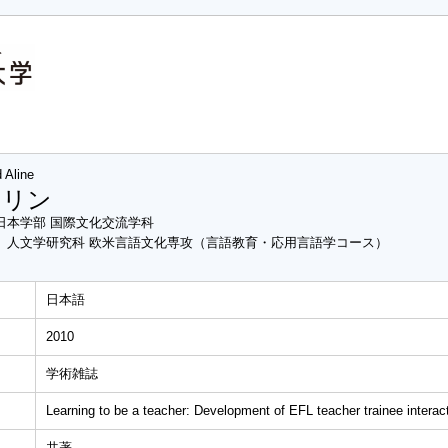
 Aline
アリン
日本学部 国際文化交流学科
 人文学研究科 欧米言語文化専攻（言語教育・応用言語学コース）
日本語
2010
学術雑誌
Learning to be a teacher: Development of EFL teacher trainee interact
共著