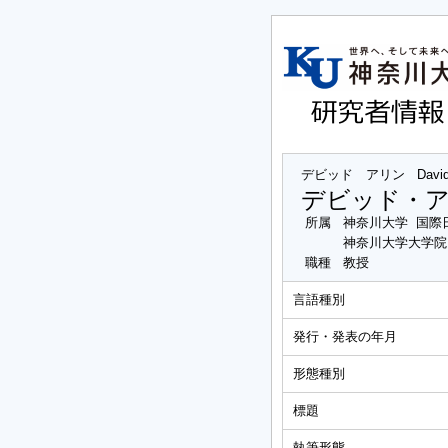
デビッド アリン
David
デビッド・
所属
神奈川大学 国際
神奈川大学大学院
職種
教授
言語種別
発行・発表の年月
形態種別
標題
執筆形態