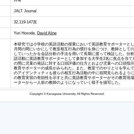
JALT Journal
32,119-147頁
Yuri Hosoda,
David Aline
本研究では小学校の英語活動の授業において英語教育サポーターとし
月間の間にいかにして教室相互行為の慣行を身につけ、教師として
していったかを会話分析の手法を用いて長期に渡って検証した。分
語活動に英語教育サポーターとして参加する大学生2名に焦点を当て
の間に児童の発話に対する口頭評価の仕方とおよび児童への口頭指示
教育サポーターの成長がみられた。また、教室でのやりとりを学ん
のアイデンティティも彼らの相互行為活動の中に垣間見られるよう
の教育実習の有効性を示すと共に英語教育サポーターがその教育現
ーターから一人前の教師のようになっていく様子を描写した。
Copyright © Kanagawa University. All Rights Reserved.