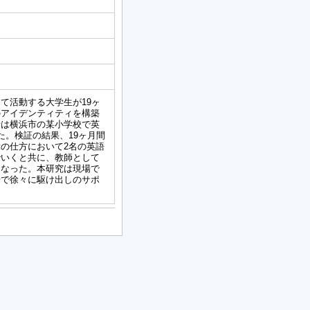
て活動する大学生が19ヶ
のアイデンティティを構築
析は横浜市の某小学校で英
た。検証の結果、19ヶ月間
の仕方において2名の英語
でいくと共に、教師として
になった。本研究は現場で
場で徐々に駆け出しのサポ