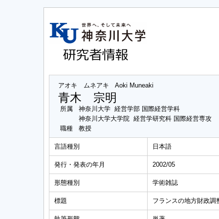
アオキ ムネアキ
Aoki Muneaki
青木 宗明
所属
神奈川大学 経営学部 国際経営学科
神奈川大学大学院 経営学研究科 国際経営専攻
職種
教授
言語種別
日本語
発行・発表の年月
2002/05
形態種別
学術雑誌
標題
フランスの地方財政調
執筆形態
単著