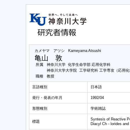
カメヤマ アツシ
Kameyama Atsushi
亀山 敦
所属
神奈川大学 化学生命学部 応用化学科
神奈川大学大学院 工学研究科 工学専攻（応用
職種
教授
言語種別
日本語
発行・発表の年月
1992/04
形態種別
学術雑誌
Syntesis of Reactive P
標題
Diacyl Ch－lorides and 