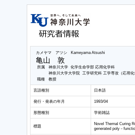
カメヤマ アツシ
Kameyama Atsushi
亀山 敦
所属
神奈川大学 化学生命学部 応用化学科
神奈川大学大学院 工学研究科 工学専攻（応用
職種
教授
言語種別
日本語
発行・発表の年月
1993/04
形態種別
学術雑誌
Novel Thernal Curing 
標題
generated poly－functi