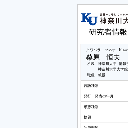
クワバラ ツネオ
Kuwa
桑原 恒夫
所属
神奈川大学 情報
神奈川大学大学院
職種
教授
言語種別
発行・発表の年月
形態種別
標題
執筆形態