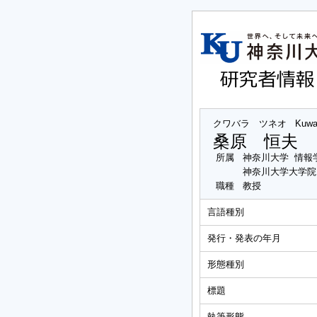
クワバラ ツネオ
Kuwa
桑原 恒夫
所属
神奈川大学 情報
神奈川大学大学院
職種
教授
言語種別
発行・発表の年月
形態種別
標題
執筆形態