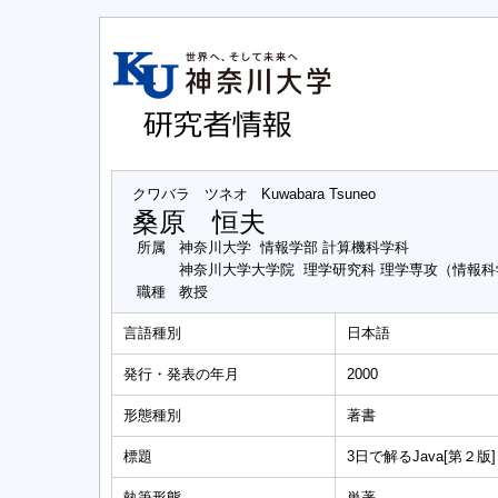
クワバラ ツネオ
Kuwabara Tsuneo
桑原 恒夫
所属
神奈川大学 情報学部 計算機科学科
神奈川大学大学院 理学研究科 理学専攻（情報
職種
教授
言語種別
日本語
発行・発表の年月
2000
形態種別
著書
標題
3日で解るJava[第２版]
執筆形態
単著