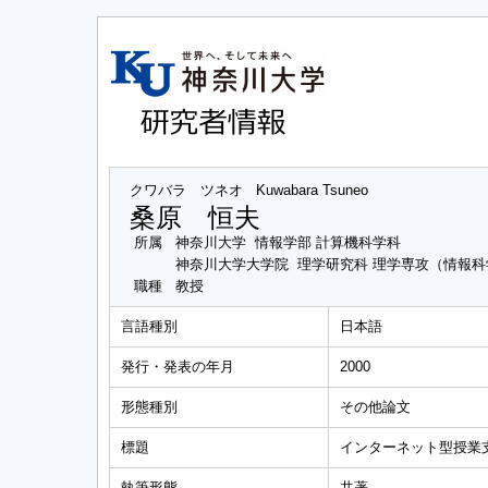
クワバラ ツネオ
Kuwabara Tsuneo
桑原 恒夫
所属
神奈川大学 情報学部 計算機科学科
神奈川大学大学院 理学研究科 理学専攻（情報
職種
教授
言語種別
日本語
発行・発表の年月
2000
形態種別
その他論文
標題
インターネット型授業支
執筆形態
共著