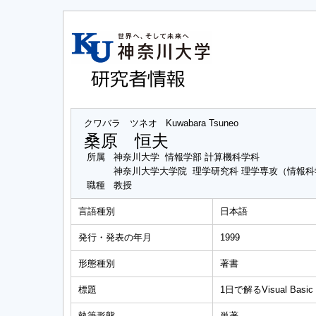
クワバラ ツネオ
Kuwabara Tsuneo
桑原 恒夫
所属
神奈川大学 情報学部 計算機科学科
神奈川大学大学院 理学研究科 理学専攻（情報
職種
教授
言語種別
日本語
発行・発表の年月
1999
形態種別
著書
標題
1日で解るVisual Basic
執筆形態
単著