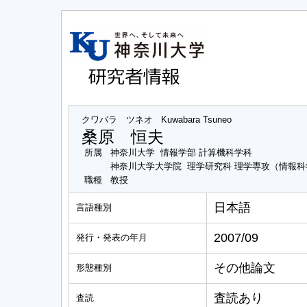
クワバラ ツネオ
Kuwabara Tsuneo
桑原 恒夫
所属
神奈川大学 情報学部 計算機科学科
神奈川大学大学院 理学研究科 理学専攻（情報
職種
教授
日本語
言語種別
2007/09
発行・発表の年月
その他論文
形態種別
査読あり
査読