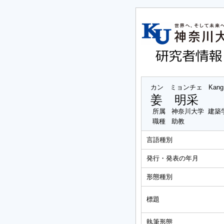
カン ミョンチェ
Kang
姜 明采
所属
神奈川大学 建築
職種
助教
言語種別
発行・発表の年月
形態種別
標題
執筆形態