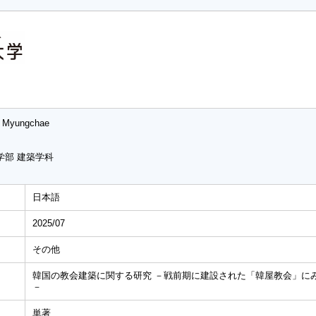
 Myungchae
学部 建築学科
日本語
2025/07
その他
韓国の教会建築に関する研究 －戦前期に建設された「韓屋教会」に
－
単著