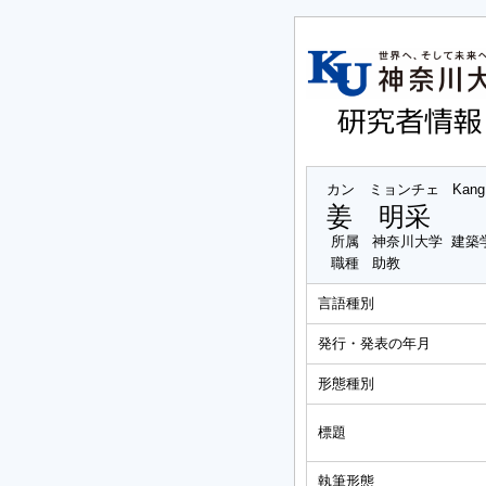
カン ミョンチェ
Kang
姜 明采
所属
神奈川大学 建築
職種
助教
言語種別
発行・発表の年月
形態種別
標題
執筆形態