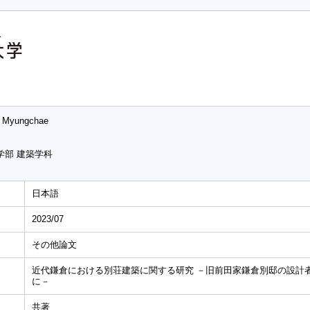
 Myungchae
学部 建築学科
日本語
2023/07
その他論文
近代鎌倉における別荘建築に関する研究 －旧前田家鎌倉別邸の設計
に－
共著