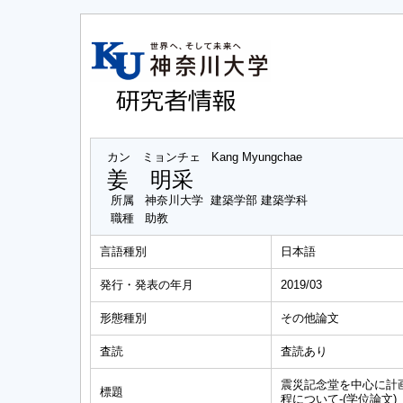
カン ミョンチェ
Kang Myungchae
姜 明采
所属
神奈川大学 建築学部 建築学科
職種
助教
言語種別
日本語
発行・発表の年月
2019/03
形態種別
その他論文
査読
査読あり
震災記念堂を中心に計
標題
程について-(学位論文)