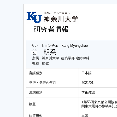
カン ミョンチェ
Kang Myungchae
姜 明采
所属
神奈川大学 建築学部 建築学科
職種
助教
言語種別
日本語
発行・発表の年月
2021/01
形態種別
学術雑誌
<第55回東京都公園協
標題
関東大震災の惨禍を記
執筆形態
単著