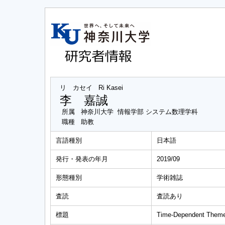
リ カセイ
Ri Kasei
李 嘉誠
所属
神奈川大学 情報学部 システム数理学科
職種
助教
言語種別
日本語
発行・発表の年月
2019/09
形態種別
学術雑誌
査読
査読あり
標題
Time-Dependent Theme