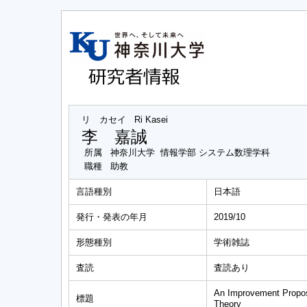
リ カセイ
Ri Kasei
李 嘉誠
所属
神奈川大学 情報学部 システム数理学科
職種
助教
言語種別
日本語
発行・発表の年月
2019/10
形態種別
学術雑誌
査読
査読あり
An Improvement Propos
標題
Theory