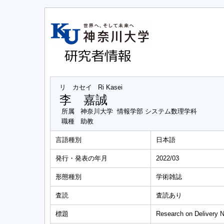
リ カセイ
Ri Kasei
李 嘉誠
所属
神奈川大学 情報学部 システム数理学科
職種
助教
言語種別
日本語
発行・発表の年月
2022/03
形態種別
学術雑誌
査読
査読あり
標題
Research on Delivery 