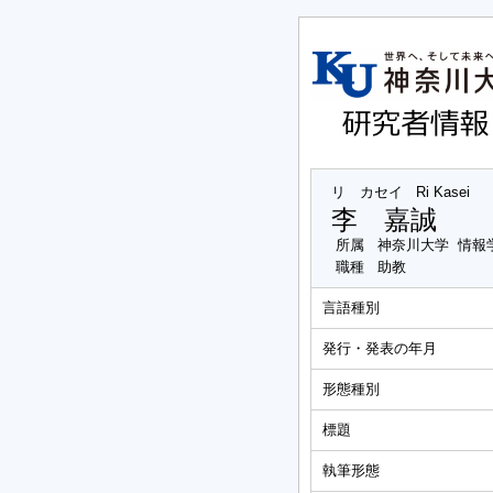
リ カセイ
Ri Kasei
李 嘉誠
所属
神奈川大学 情報
職種
助教
言語種別
発行・発表の年月
形態種別
標題
執筆形態