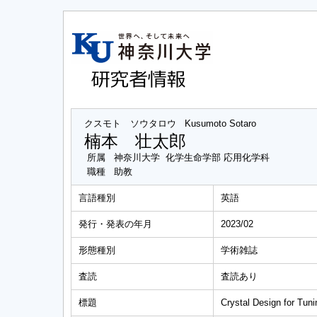
クスモト ソウタロウ
Kusumoto Sotaro
楠本 壮太郎
所属
神奈川大学 化学生命学部 応用化学科
職種
助教
言語種別
英語
発行・発表の年月
2023/02
形態種別
学術雑誌
査読
査読あり
標題
Crystal Design for Tuni