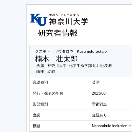
クスモト ソウタロウ
Kusumoto Sotaro
楠本 壮太郎
所属
神奈川大学 化学生命学部 応用化学科
職種
助教
言語種別
英語
発行・発表の年月
2023/08
形態種別
学術雑誌
査読
査読あり
標題
Nanotubule inclusion in