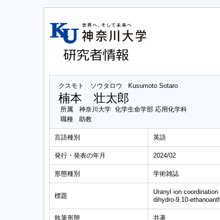
クスモト ソウタロウ
Kusumoto Sotaro
楠本 壮太郎
所属
神奈川大学 化学生命学部 応用化学科
職種
助教
言語種別
英語
発行・発表の年月
2024/02
形態種別
学術雑誌
Uranyl ion coordination
標題
dihydro-9,10-ethanoant
執筆形態
共著