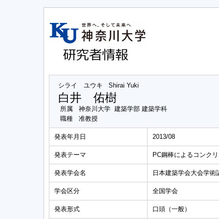
シライ ユウキ
Shirai Yuki
白井 佑樹
所属
神奈川大学 建築学部 建築学科
職種
准教授
発表年月日
2013/08
発表テーマ
PC鋼棒によるコンクリ
発表学会名
日本建築学会大会学術
学会区分
全国学会
発表形式
口頭（一般）