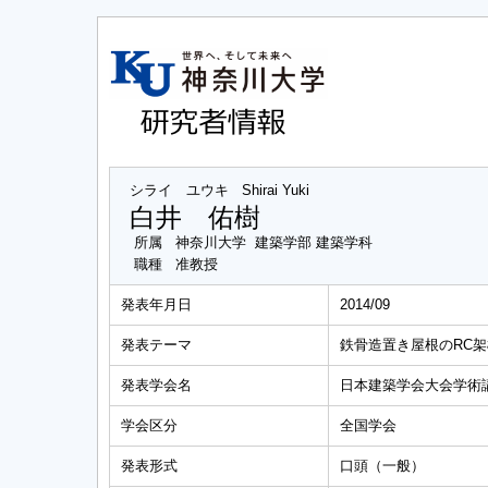
シライ ユウキ
Shirai Yuki
白井 佑樹
所属
神奈川大学 建築学部 建築学科
職種
准教授
発表年月日
2014/09
発表テーマ
鉄骨造置き屋根のRC架
発表学会名
日本建築学会大会学術
学会区分
全国学会
発表形式
口頭（一般）