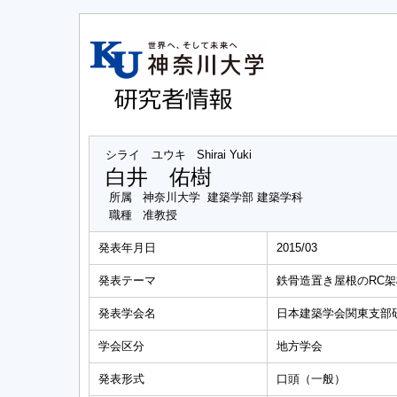
シライ ユウキ
Shirai Yuki
白井 佑樹
所属
神奈川大学 建築学部 建築学科
職種
准教授
発表年月日
2015/03
発表テーマ
鉄骨造置き屋根のRC架
発表学会名
日本建築学会関東支部
学会区分
地方学会
発表形式
口頭（一般）