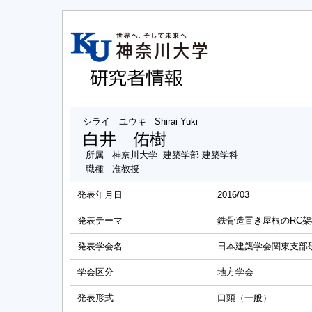
シライ ユウキ
Shirai Yuki
白井 佑樹
所属
神奈川大学 建築学部 建築学科
職種
准教授
発表年月日
2016/03
発表テーマ
鉄骨造置き屋根のRC架
発表学会名
日本建築学会関東支部
学会区分
地方学会
発表形式
口頭（一般）