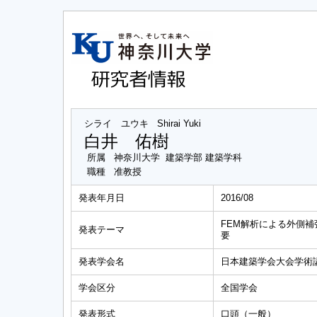
シライ ユウキ
Shirai Yuki
白井 佑樹
所属
神奈川大学 建築学部 建築学科
職種
准教授
発表年月日
2016/08
FEM解析による外側
発表テーマ
要
発表学会名
日本建築学会大会学術
学会区分
全国学会
発表形式
口頭（一般）