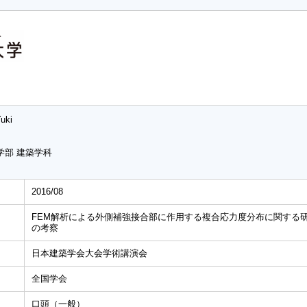
Yuki
学部 建築学科
2016/08
FEM解析による外側補強接合部に作用する複合応力度分布に関する
の考察
日本建築学会大会学術講演会
全国学会
口頭（一般）