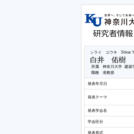
シライ ユウキ
Shirai 
白井 佑樹
所属
神奈川大学 建築
職種
准教授
発表年月日
発表テーマ
発表学会名
学会区分
発表形式