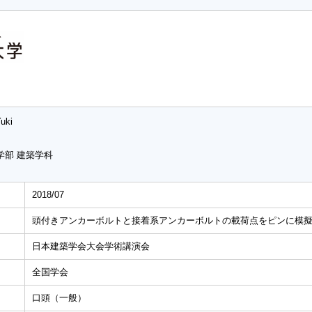
Yuki
学部 建築学科
2018/07
頭付きアンカーボルトと接着系アンカーボルトの載荷点をピンに模
日本建築学会大会学術講演会
全国学会
口頭（一般）