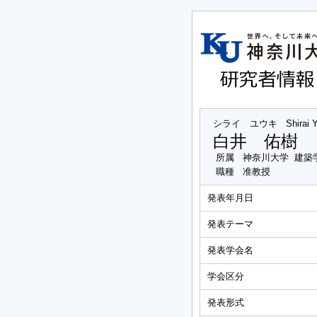
シライ ユウキ
Shirai 
白井 佑樹
所属
神奈川大学 建築
職種
准教授
発表年月日
発表テーマ
発表学会名
学会区分
発表形式