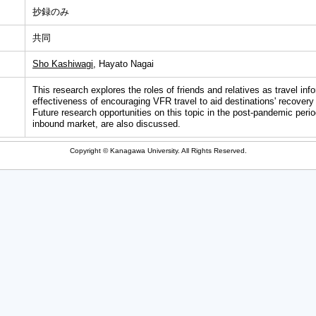
抄録のみ
共同
Sho Kashiwagi
, Hayato Nagai
This research explores the roles of friends and relatives as travel inf
effectiveness of encouraging VFR travel to aid destinations' recovery
Future research opportunities on this topic in the post-pandemic peri
inbound market, are also discussed.
Copyright © Kanagawa University. All Rights Reserved.