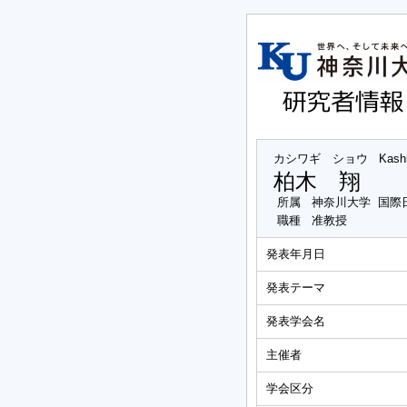
カシワギ ショウ
Kash
柏木 翔
所属
神奈川大学 国際
職種
准教授
発表年月日
発表テーマ
発表学会名
主催者
学会区分