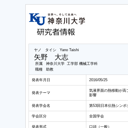
ヤノ タイシ
Yano Taishi
矢野 大志
所属
神奈川大学 工学部 機械工学科
職種
助教
発表年月日
2016/05/25
気液界面の熱移動が高プラ
発表テーマ
影響
発表学会名
第53回日本伝熱シンポ
学会区分
全国学会
発表形式
口頭（一般）