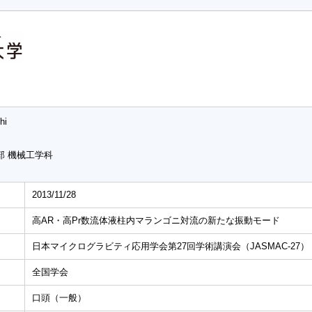
hi
部 機械工学科
2013/11/28
高AR・高Pr数流体液柱内マランゴニ対流の新たな振動モード
日本マイクログラビティ応用学会第27回学術講演会（JASMAC-27）
全国学会
口頭（一般）