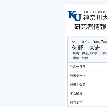
ヤノ タイシ
Yano Tais
矢野 大志
所属
神奈川大学 工学
職種
助教
発表年月日
発表テーマ
発表学会名
学会区分
発表形式