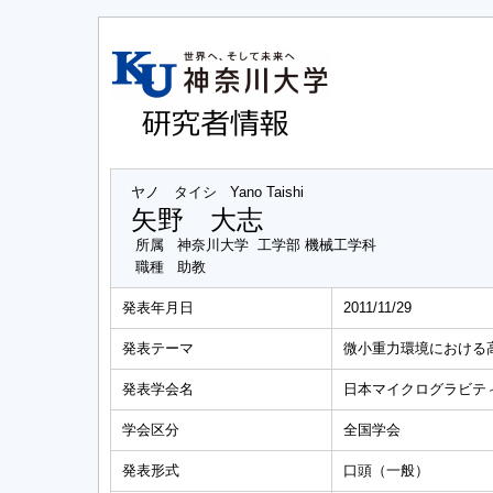
ヤノ タイシ
Yano Taishi
矢野 大志
所属
神奈川大学 工学部 機械工学科
職種
助教
発表年月日
2011/11/29
発表テーマ
微小重力環境における高Ar
発表学会名
日本マイクログラビティ
学会区分
全国学会
発表形式
口頭（一般）