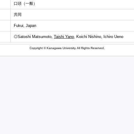
口頭（一般）
共同
Fukui, Japan
◎Satoshi Matsumoto,
Taishi Yano
, Koichi Nishino, Ichiro Ueno
Copyright © Kanagawa University. All Rights Reserved.