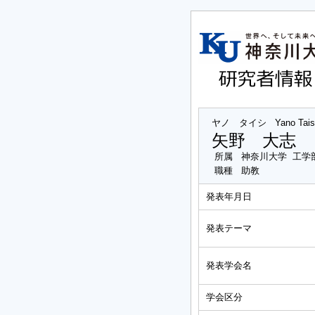
ヤノ タイシ
Yano Tais
矢野 大志
所属
神奈川大学 工学
職種
助教
発表年月日
発表テーマ
発表学会名
学会区分