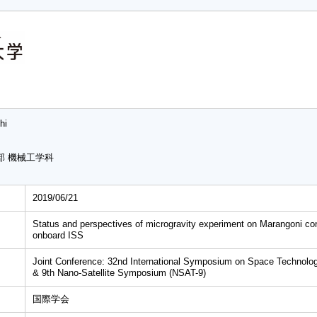
hi
部 機械工学科
2019/06/21
Status and perspectives of microgravity experiment on Marangoni conv
onboard ISS
Joint Conference: 32nd International Symposium on Space Technolo
& 9th Nano-Satellite Symposium (NSAT-9)
国際学会