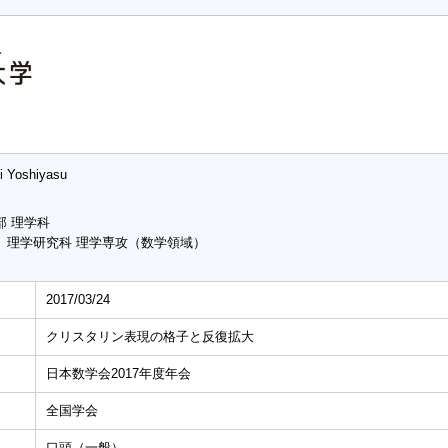
i Yoshiyasu
部 理学科
 理学研究科 理学専攻（数学領域）
2017/03/24
クリスタリン表現の格子と反復拡大
日本数学会2017年度年会
全国学会
口頭（一般）