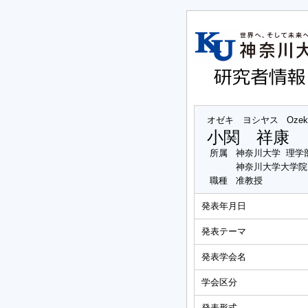
オゼキ ヨシヤス
Ozek
小関 祥康
所属
神奈川大学 理学
神奈川大学大学院
職種
准教授
発表年月日
発表テーマ
発表学会名
学会区分
発表形式