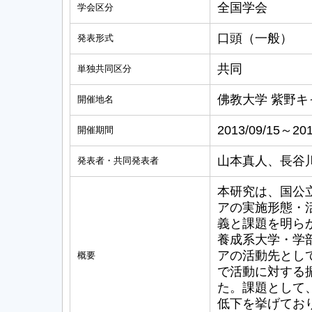
全国学会
学会区分
口頭（一般）
発表形式
共同
単独共同区分
佛教大学 紫野キ
開催地名
2013/09/15～201
開催期間
山本真人、長谷
発表者・共同発表者
本研究は、国公
アの実施形態・
義と課題を明ら
養成系大学・学
アの活動先とし
概要
で活動に対する
た。課題として
低下を挙げてお