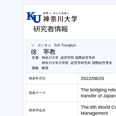
ソ ヨンキョ
Suh Youngkyo
徐 寧教
所属
神奈川大学 経営学部 国際経営学科
神奈川大学大学院 経営学研究科 国際経営専攻
職種
教授
2022/08/25
発表年月日
The bridging role
発表テーマ
transfer of Jap
The 6th World C
発表学会名
Management