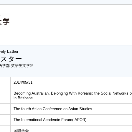
vely Esther
エスター
語学部 英語英文学科
2014/05/31
Becoming Australian, Belonging With Koreans: the Social Networks 
in Brisbane
The fourth Asian Conference on Asian Studies
The International Academic Forum(IAFOR)
国際学会