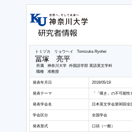
トミヅカ リョウヘイ
Tomizuka Ryohei
冨塚 亮平
所属
神奈川大学 外国語学部 英語英文学科
職種
准教授
発表年月日
2018/05/19
発表テーマ
「「嘆き」の不可能性
発表学会名
日本英文学会第90回全
学会区分
全国学会
発表形式
口頭（一般）