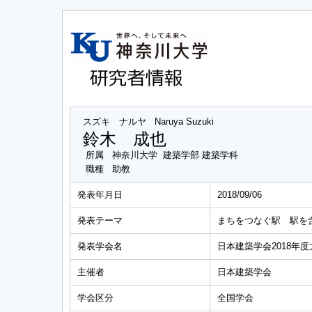
スズキ ナルヤ
Naruya Suzuki
鈴木 成也
所属
神奈川大学 建築学部 建築学科
職種
助教
発表年月日
2018/09/06
発表テーマ
まちをつなぐ駅 駅を
発表学会名
日本建築学会2018年度
主催者
日本建築学会
学会区分
全国学会