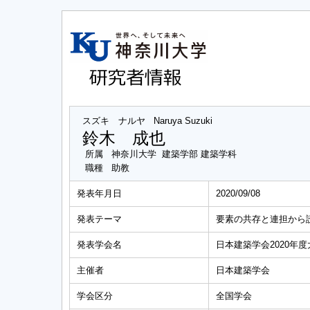
スズキ ナルヤ
Naruya Suzuki
鈴木 成也
所属
神奈川大学 建築学部 建築学科
職種
助教
発表年月日
2020/09/08
発表テーマ
要素の共存と連担から
発表学会名
日本建築学会2020年度
主催者
日本建築学会
学会区分
全国学会