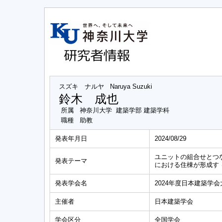
スズキ ナルヤ
Naruya Suzuki
鈴木 成也
所属
神奈川大学 建築学部 建築学科
職種
助教
発表年月日
2024/08/29
ユニットの組合せとつ
発表テーマ
における住棟が形成す 
発表学会名
2024年度日本建築学会
主催者
日本建築学会
学会区分
全国学会