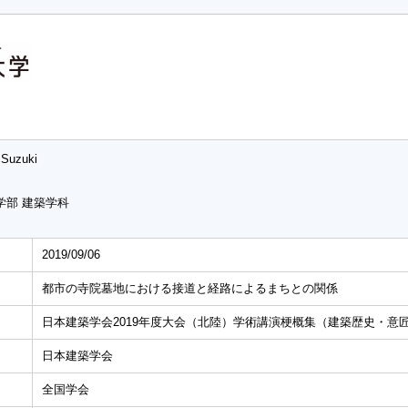
 Suzuki
学部 建築学科
2019/09/06
都市の寺院墓地における接道と経路によるまちとの関係
日本建築学会2019年度大会（北陸）学術講演梗概集（建築歴史・意匠）、p
日本建築学会
全国学会