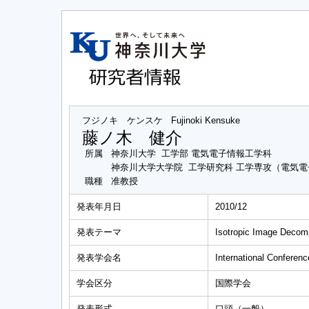
フジノキ ケンスケ
Fujinoki Kensuke
藤ノ木 健介
所属
神奈川大学 工学部 電気電子情報工学科
神奈川大学大学院 工学研究科 工学専攻（電気
職種
准教授
発表年月日
2010/12
発表テーマ
Isotropic Image Decomp
発表学会名
International Conferen
学会区分
国際学会
発表形式
口頭（一般）