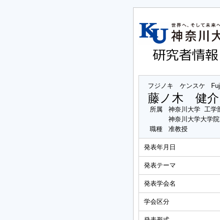
フジノキ ケンスケ
Fu
藤ノ木 健介
所属
神奈川大学 工学
神奈川大学大学院
職種
准教授
発表年月日
発表テーマ
発表学会名
学会区分
発表形式