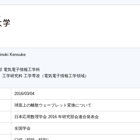
jinoki Kensuke
部 電気電子情報工学科
 工学研究科 工学専攻（電気電子情報工学領域）
2016/03/04
球面上の離散ウェーブレット変換について
日本応用数理学会 2016 年研究部会連合発表会
全国学会
口頭（招待・特別）